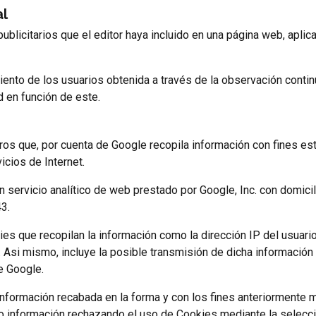
al
blicitarios que el editor haya incluido en una página web, aplic
nto de los usuarios obtenida a través de la observación contin
d en función de este.
s que, por cuenta de Google recopila información con fines esta
icios de Internet.
, un servicio analítico de web prestado por Google, Inc. con domi
3.
ies que recopilan la información como la dirección IP del usuari
 Asi mismo, incluye la posible transmisión de dicha información
e Google.
 información recabada en la forma y con los fines anteriormente
 o información rechazando el uso de Cookies mediante la selección